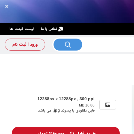
×
×
تماس با ما
لیست قیمت ها
ورود | ثبت نام
12288px
x
12288px , 300 ppi
16.86 MB
فایل دانلودی با پسوند
.jpg
می باشد
خرید فایل تکی 360,000 تومان