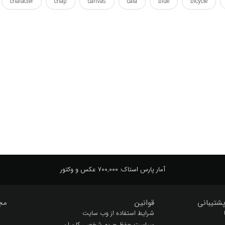
character
chap
canvas
cala
blue
bicycle
panel
palm
outlined
outdoor
labubu
kid
m
render
queentop
projections
prints
printout
vacation
wallart
wallposter
3 بعدی
آبی
آرت
برنامه
بهشت
بوم
پارچه
پترن
پوستر
تابست
رنگارنگ
ساحل
ستوده
سرگرمی
سه بعدی
شخص
وال پوستر
والارت
کوئین تاپ
کودک
کودکان
آمار پارس استاک:
700,000 عکس و وکتور
شتیبانی
قوانین
مج
شرایط استفاده از وب سایت
سیاست حفظ حریم شخصی کاربران