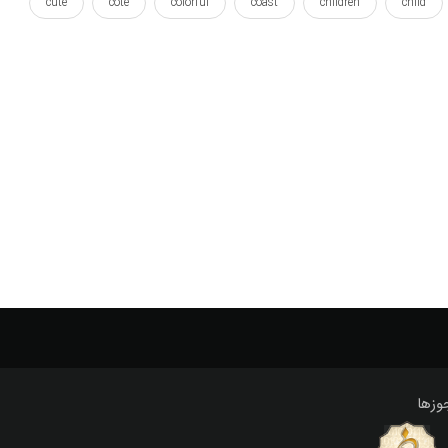
cute
cote
colorful
coast
children
child
plan
pattern
paradise
panelling
paneling
sketch
shore
seafront
sea
scheme
roo
آسمان
اتاق
ارائه
اسباب بازی
اسمان
ان
تابلو
تابلو بوم
تصویر
تصویرسازی
تعطیلات
یت
طراحی
طرح
طرح شده
طرح ها
عروسک
وزها