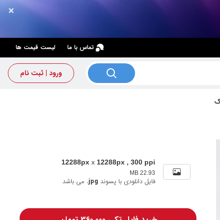
×
×
تماس با ما
لیست قیمت ها
ورود | ثبت نام
ک
12288px
x
12288px , 300 ppi
22.93 MB
فایل دانلودی با پسوند
.jpg
می باشد
خرید فایل تکی 360,000 تومان