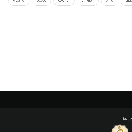
creative
cookie
colorful
children
child
cha
poser
play
pastel
mashine
labubu
violaceous
vehicle
vector
toy
suitable
r
بازی
بامزه
بانمک
بچه ها
بردار
برداری
پ
چاپ شده
خجالتی
خلاق
خیابان
خیالی
بو
ماجرا
ماشین
ماشین ها
مسیر
مناسب
کودکانه
کوکی
وزها