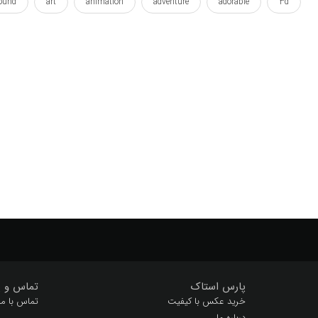
ound
art
animation
adventure
adorable
3d
fit
fantasy
digital
design
decoration
cute
rints
printout
printing
printed
print
poster
wallart
wallposter
3 بعدی
آرت
اتاق
اتومبیل
بنفش
پاستل
پس زمینه
پوستر
تزیین
تزیین ش
دیجیتال
رنگارنگ
زمینه
ستوده
سرگرمی
سه بع
هنر
هنری
وال پوستر
والارت
وسیله نقلیه
وکتور
پارس استاک
تماس و پ
خرید عکس با کیفیت
تماس با ما
درباره ما