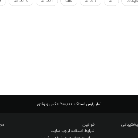
p
cartoonic
cartoon
cars
carpart
car
backgr
illustration
garnishing
garnished
fun
fitting
oom
road
render
queentop
purple
proper
p
ارائه
اسباب بازی
اندازه
انیمیشن
ایلوستریشن
ده
تصویر
تصویرسازی
جا دادن
جاده
جذاب
چا
دی
طراحی
طرح
طرح لایه باز
فانتزی
لایه باز
لبو
کارتون
کارتونی
کوئین تاپ
کوچه
کودک
کودکان
آمار پارس استاک:
700,000 عکس و وکتور
شتیبانی
قوانین
مج
شرایط استفاده از وب سایت
سیاست حفظ حریم شخصی کاربران