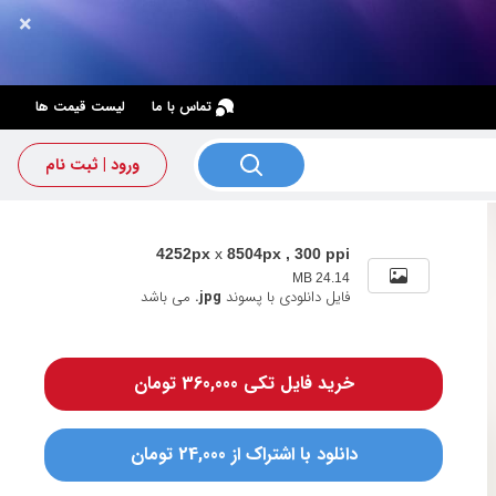
×
×
تماس با ما
لیست قیمت ها
ورود | ثبت نام
4252px
x
8504px , 300 ppi
24.14 MB
فایل دانلودی با پسوند
.jpg
می باشد
خرید فایل تکی 360,000 تومان
دانلود با اشتراک از 24,000 تومان