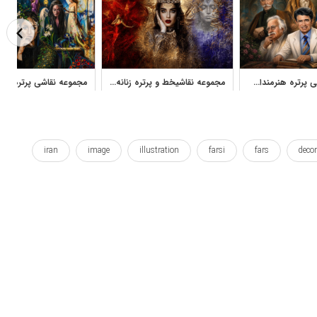
مجموعه نقاشی پرتره هنرمندان و مشاهیر ایرانی آثار استاد نادر لنجانی
مجموعه نقاشیخط و پرتره زنانه در هنر دیجیتال ایرانی
iran
image
illustration
farsi
fars
decor
portraiture
portraits
portraite
portrait
ایران
ایرانی
ایلوستریشن
بوم
پارس
پارسی
سی
دکوراتیو
رنگ
رنگ روغن
رنگ و روغن
نوشته
هنر
هنری
وال پوستر
کنار