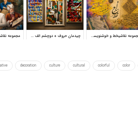
مجموعه نقاشیخط و خوشنویسی فارسی آثار استاد مصطفی عزیزالهی
چیدمان حروف ه دوچشم الف واو تابلو نقاشیخط استاد فرخ نسب
ative
decoration
culture
cultural
colorful
color
poetry
poem
persian
persia
pars
painting
آرت
اسلام
اسلامی
اصلی
اورجینال
اوریجینال
تصویر
تصویرسازی
خط
خطاطی
خوشنویس
خوشنوی
فارسی
فرهنگ
فرهنگی
فونت
متن
نفت
نقاشی