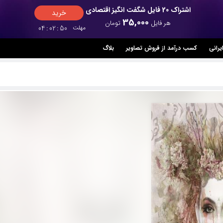
اشتراک 20 فایل شگفت انگیز اقتصادی
خرید
35,000
هر فایل
تومان
مهلت
49
:
02
:
04
یرانی
کسب درآمد از فروش تصاویر
بلاگ