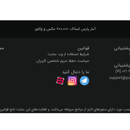
آمار پارس استاک:
700,000 عکس و وکتور
شتیبانی
قوانین
مج
شرایط استفاده از وب سایت
سیاست حفظ حریم شخصی کاربران
شتیبانی
(IR) 021
ما را دنبال کنید
support@par
سب مورد داراي مجوزهاي لازم از مراجع مربوطه مي‌باشند و فعاليت‌هاي اين سايت تابع قوانين
لق به شرکت فنی مهندسی و نشر دیجیتال پارس استاک با مجوز رسمی از وزارت فرهنگ و ارشاد
Copyright 2026 © Parsstock.ir