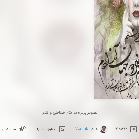
تصویر پرتره در کنار خطاطی و شعر
خالق
Mostafa
1529657
تصاویر مشابه
استارباکس