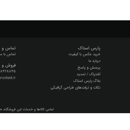
پارس استاک
تماس و پ
خرید عکس با کیفیت
تماس با ما
درباره ما
فروش و پ
پرسش و پاسخ
 28428845
اشتراک / تمدید
sstock.ir
بلاگ پارس استاک
نکات و ترفندهای طراحی گرافیکی
تمامي كالاها و خدمات اين فروشگاه، ح
تمامی حقوق این سایت متع