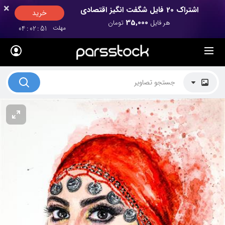
×
×
اشتراک 20 فایل شگفت انگیز اقتصادی
خرید
35,000
هر فایل
تومان
مهلت
50
:
02
:
04
لیست قیمت ها
کاربرد تصاویر
موضوعات تصاویر
دکوراسیون و فضاها
هنرمندان ایرانی
کسب درآمد از فروش تصاویر
021 28428845
تماس با ما
بلاگ پارس استاک