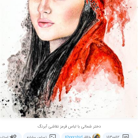
دختر شمالی با لباس قرمز نقاشی آبرنگ
خالق
Khoorshid
1530052
تصاویر مشابه
استار