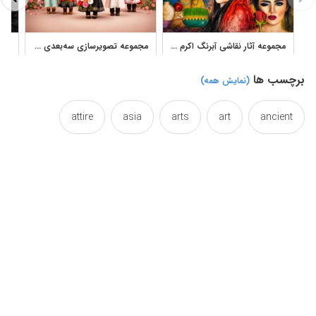
مجموعه آثار نقاشی آبرنگ اکرم غفاری با پرتره و فضای هنری احساسی
مجموعه تصویرسازی سه‌بعدی دختر محجبه کارتونی با گل و لباس سنتی
برچسب ها
(نمایش همه)
attire
asia
arts
art
ancient
civilization
canvas
beauty
beautiful
color
collection
clothing
clothes
country
costumes
costume
colorful
drawing
damsel
creative
creation
dresses
dressage
dress
drawings