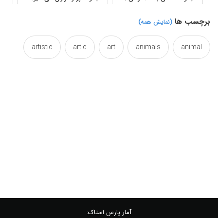
برچسب ها
(نمایش همه)
artistic
artic
art
animals
animal
colorful
color
canvas
beautiful
henri
duck
decorative
coloring
nice
nature
khoshchehreh
jungle
panelling
paneling
panel
painting
tableau
sahar
queentop
pencil
wallposter
wildlife
آرت
آنری
اردک
آمار پارس استاک: