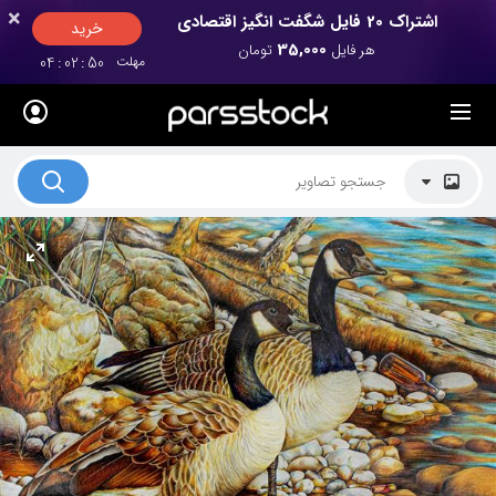
×
×
اشتراک 20 فایل شگفت انگیز اقتصادی
خرید
35,000
هر فایل
تومان
مهلت
49
:
02
:
04
لیست قیمت ها
کاربرد تصاویر
موضوعات تصاویر
دکوراسیون و فضاها
هنرمندان ایرانی
کسب درآمد از فروش تصاویر
021 28428845
تماس با ما
بلاگ پارس استاک