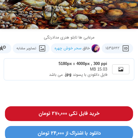
مرغابی ها تابلو هنری مدادرنگی
خالق
سحر خوش چهره
1535642
تصاویر مشابه
5180px
x
4000px , 300 ppi
15.03 MB
فایل دانلودی با پسوند
.jpg
می باشد
خرید فایل تکی 270,000 تومان
دانلود با اشتراک از 24,000 تومان