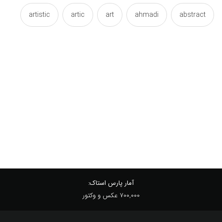
artistic
artic
art
ahmadi
abstract
calligraphypainting
calligraphy
ashgar
decorative
colorful
color
canvas
panel
painting
love
henri
farsi
queentop
persian
panelling
paneling
wallpaper
tableau
speech
soheila
wallposter
آبستره
آرت
آنری
احمدی
آمار پارس استاک:
700,000 عکس و وکتور
انتزاعی
ایرانی
بوم
پارسی
پوستر دیواری