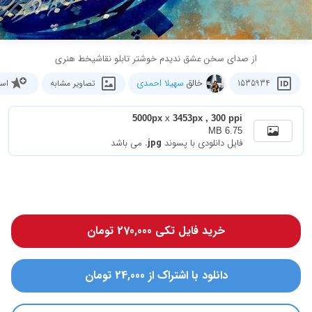
از صدای سخن عشق ندیدم خوشتر تابلو نقاشیخط هنری
خالق
سهیلا احمدی
1535934
تصاویر مشابه
است
5000px
x
3453px , 300 ppi
6.75 MB
فایل دانلودی با پسوند
.jpg
می باشد
خرید فایل تکی 270,000 تومان
دانلود با اشتراک از 24,000 تومان