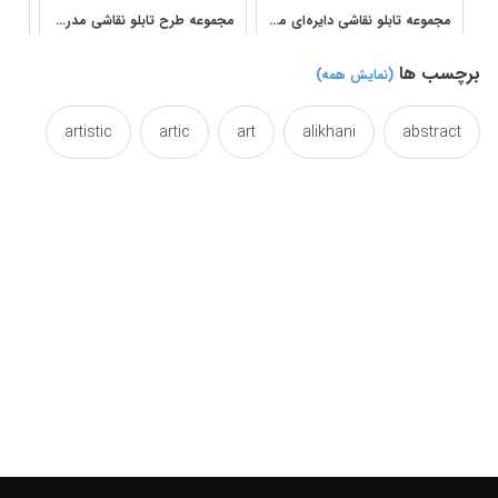
مجموعه تابلو نقاشی دایره‌ای مدرن آثار سعید علیخانی
مجموعه طرح تابلو نقاشی مدرن و انتزاعی پرتره زن با بافت رنگ روغن
برچسب ها
(نمایش همه)
artistic
artic
art
alikhani
abstract
beautifully
beautiful
beauteous
ay
chromatic
canvas
beauty
beautuful
colored
colorant
color
circle
coloured
colory
colorized
colorful
drawing
designs
design
decorative