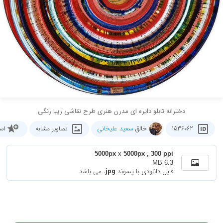
دخترانه تابلو دایره ای مدرن هنری طرح نقاشی زیبا رنگی
خالق
سعید علیخانی
1536062
تصاویر مشابه
اس
5000px
x
5000px , 300 ppi
6.3 MB
فایل دانلودی با پسوند
.jpg
می باشد