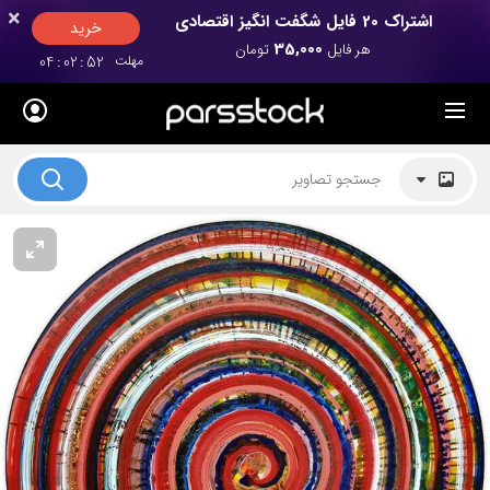
×
×
اشتراک 20 فایل شگفت انگیز اقتصادی
خرید
35,000
هر فایل
تومان
مهلت
52
:
02
:
04
لیست قیمت ها
کاربرد تصاویر
موضوعات تصاویر
دکوراسیون و فضاها
هنرمندان ایرانی
کسب درآمد از فروش تصاویر
021 28428845
تماس با ما
بلاگ پارس استاک