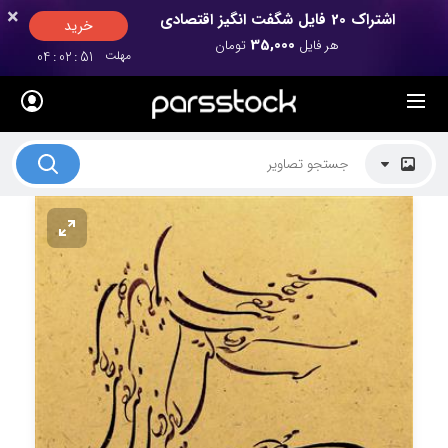
×
×
اشتراک 20 فایل شگفت انگیز اقتصادی
خرید
35,000
هر فایل
تومان
مهلت
50
:
02
:
04
لیست قیمت ها
کاربرد تصاویر
موضوعات تصاویر
دکوراسیون و فضاها
هنرمندان ایرانی
کسب درآمد از فروش تصاویر
021 28428845
تماس با ما
بلاگ پارس استاک