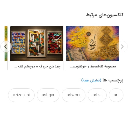
کلکسیون‌های مرتبط
مجموعه نقاشیخط و خوشنویسی فارسی آثار استاد مصطفی عزیزالهی
چیدمان حروف ه دوچشم الف واو تابلو نقاشیخط استاد فرخ نسب
برچسب ها
(نمایش همه)
azizollahi
ashgar
artwork
artist
art
calligraphical
calligraphic
caligraphy
canvas
calligraphypainting
calligraphy