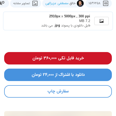
خالق
مصطفی عزیزالهی
1536458
تصاویر مشابه
2910px
x
5000px , 300 ppi
7.2 MB
فایل دانلودی با پسوند
.jpg
می باشد
خرید فایل تکی 360,000 تومان
دانلود با اشتراک از 24,000 تومان
سفارش چاپ