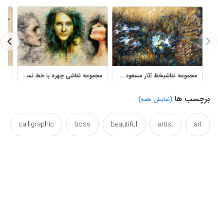
مجموعه نقاشیخط آثار مسعود محبی‌فر برای طراحی، چاپ و دکور
مجموعه نقاشی چهره با خط نستعلیق و حروف فارسی
برچسب ها
(نمایش همه)
calligraphic
boss
beautiful
artist
art
canvas
calligraphypainting
calligraphy
curledup
curled
colorful
color
decor
curls
curling
curles