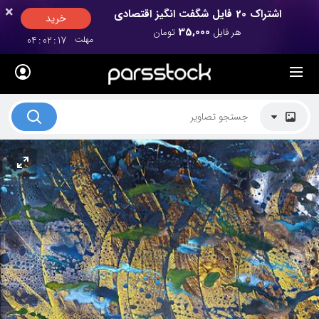
×
×
اشتراک 20 فایل شگفت انگیز اقتصادی
خرید
35,000
هر فایل
تومان
مهلت
17
:
02
:
04
لیست قیمت ها
کاربرد تصاویر
موضوعات تصاویر
دکوراسیون و فضاها
هنرمندان ایرانی
کسب درآمد از فروش تصاویر
021 28428845
تماس با ما
بلاگ پارس استاک