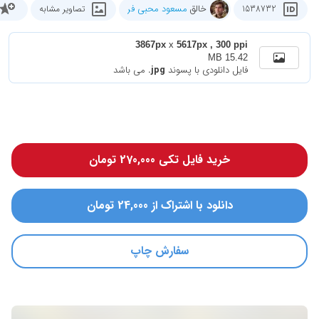
خالق
مسعود محبی فر
1538732
تصاویر مشابه
3867px
x
5617px , 300 ppi
15.42 MB
فایل دانلودی با پسوند
.jpg
می باشد
خرید فایل تکی 270,000 تومان
دانلود با اشتراک از 24,000 تومان
سفارش چاپ