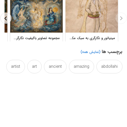
مینیاتور و نگارگری به سبک مکتب اصفهان مجموعه 2
مجموعه تصاویر باکیفیت نگارگری و مینیاتور ایرانی
برچسب ها
(نمایش همه)
artist
art
ancient
amazing
abdollahi
beautiful
asian
asia
artwork
arts
colorful
color
collection
canvas
effect
east
drawings
drawing