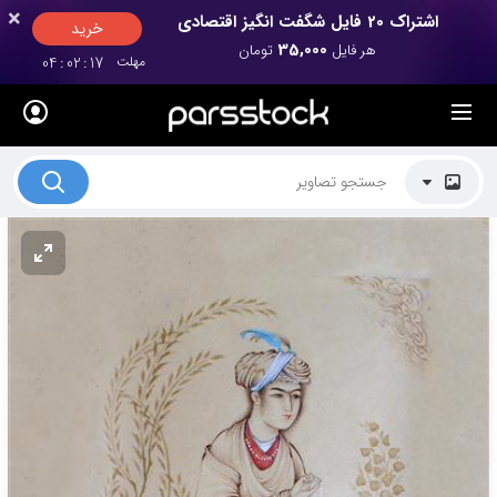
×
×
اشتراک 20 فایل شگفت انگیز اقتصادی
خرید
35,000
هر فایل
تومان
مهلت
17
:
02
:
04
لیست قیمت ها
کاربرد تصاویر
موضوعات تصاویر
دکوراسیون و فضاها
هنرمندان ایرانی
کسب درآمد از فروش تصاویر
021 28428845
تماس با ما
بلاگ پارس استاک