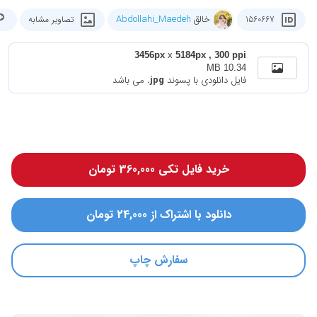
خالق
Abdollahi_Maedeh
1560667
تصاویر مشابه
3456px
x
5184px , 300 ppi
10.34 MB
فایل دانلودی با پسوند
.jpg
می باشد
خرید فایل تکی 360,000 تومان
دانلود با اشتراک از 24,000 تومان
سفارش چاپ