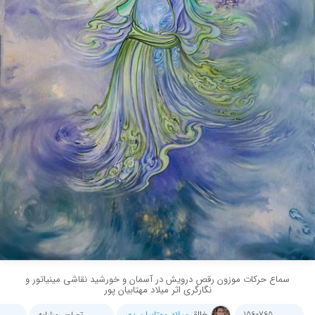
سماع حرکات موزون رقص درویش در آسمان و خورشید نقاشی مینیاتور و
نگارگری اثر میلاد مهتابیان پور
خالق
میلاد مهتابیان پور
1560765
تصاویر مشابه