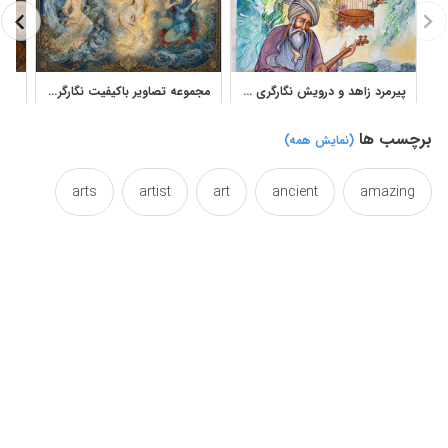
پیرمرد زاهد و درویش نگارگری و مینیاتور
مجموعه تصاویر باکیفیت نگارگری و مینیاتور ایرانی
برچسب ها
(نمایش همه)
arts
artist
art
ancient
amazing
beautiful
ballet
asian
asia
artwork
color
collection
canvas
blue
beggar
drawing
dervish
dance
dais
colorful
fineart
efficacy
effect
east
drawings