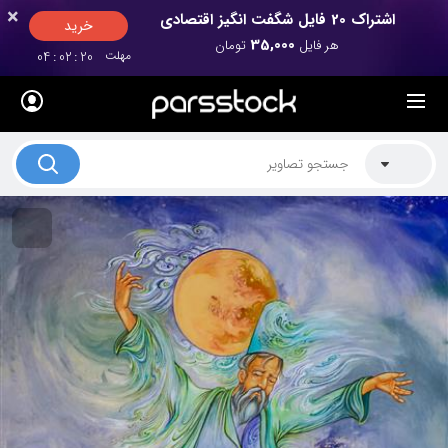
×
×
اشتراک 20 فایل شگفت انگیز اقتصادی
خرید
35,000
هر فایل
تومان
مهلت
20
:
02
:
04
لیست قیمت ها
کاربرد تصاویر
موضوعات تصاویر
دکوراسیون و فضاها
هنرمندان ایرانی
کسب درآمد از فروش تصاویر
021 28428845
تماس با ما
بلاگ پارس استاک