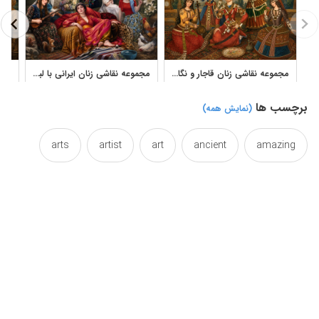
مجموعه نقاشی زنان قاجار و نگارگری ایرانی قدیمی
مجموعه نقاشی زنان ایرانی با لباس‌های سنتی اثر نادر لنجانی
برچسب ها
(نمایش همه)
arts
artist
art
ancient
amazing
bund
beautiful
asian
asia
artwork
closing
closedup
closed
canvas
colorful
color
collection
closure
east
drawings
drawing
cupful
cup