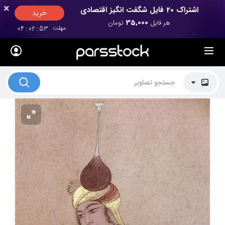
×
×
اشتراک 20 فایل شگفت انگیز اقتصادی
خرید
35,000
هر فایل
تومان
مهلت
52
:
02
:
04
لیست قیمت ها
کاربرد تصاویر
موضوعات تصاویر
دکوراسیون و فضاها
هنرمندان ایرانی
کسب درآمد از فروش تصاویر
021 28428845
تماس با ما
بلاگ پارس استاک