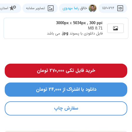
خالق
رضا مهدوی
1560794
تصاویر مشابه
استار
3000px
x
5034px , 300 ppi
8.71 MB
فایل دانلودی با پسوند
.jpg
می باشد
خرید فایل تکی 270,000 تومان
دانلود با اشتراک از 24,000 تومان
سفارش چاپ