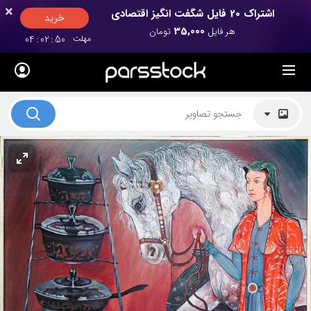
×
×
اشتراک 20 فایل شگفت انگیز اقتصادی
خرید
35,000
هر فایل
تومان
مهلت
49
:
02
:
04
لیست قیمت ها
کاربرد تصاویر
موضوعات تصاویر
دکوراسیون و فضاها
هنرمندان ایرانی
کسب درآمد از فروش تصاویر
021 28428845
تماس با ما
بلاگ پارس استاک