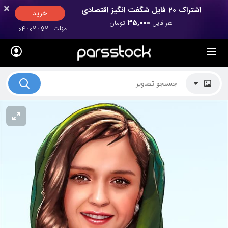
×
×
اشتراک 20 فایل شگفت انگیز اقتصادی
خرید
35,000
هر فایل
تومان
مهلت
52
:
02
:
04
لیست قیمت ها
کاربرد تصاویر
موضوعات تصاویر
دکوراسیون و فضاها
هنرمندان ایرانی
کسب درآمد از فروش تصاویر
021 28428845
تماس با ما
بلاگ پارس استاک