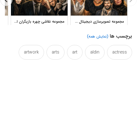
مجموعه تصویرسازی دیجیتال پرتره بازیگران ایرانی آثار سعید شیخ زین‌الدین
مجموعه نقاشی چهره بازیگران ایرانی برای طراحی و چاپ
برچسب ها
(نمایش همه)
artwork
arts
art
aldin
actress
cgi
celebrity
canvas
beautiful
colorful
color
collection
cinema
effect
drawings
drawing
digital
film
female
famous
face
efficacy