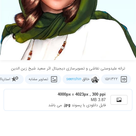
ترانه علیدوستی نقاشی و تصویرسازی دیجیتال اثر سعید شیخ زین الدین
خالق
seenshin
1561322
تصاویر مشابه
استارب
4000px
x
4023px , 300 ppi
3.87 MB
فایل دانلودی با پسوند
.jpg
می باشد