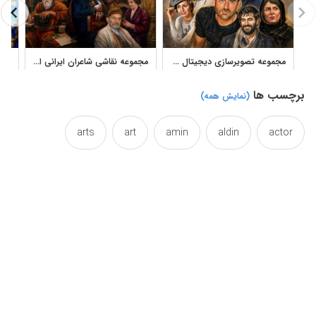
مجموعه تصویرسازی دیجیتال پرتره بازیگران ایرانی آثار سعید شیخ زین‌الدین
مجموعه نقاشی شاعران ایرانی اثر استاد نادر لنجانی برای دانلود
برچسب ها
(نمایش همه)
arts
art
amin
aldin
actor
canvas
blue
beautiful
artwork
color
collection
cgi
celebrity
drawings
drawing
digital
colorful
fantacy
famous
face
efficacy
effect