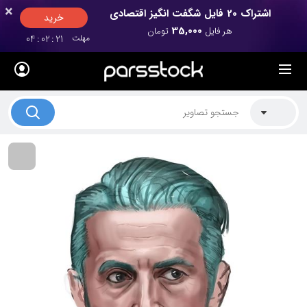
×
×
اشتراک 20 فایل شگفت انگیز اقتصادی
خرید
35,000
هر فایل
تومان
مهلت
20
:
02
:
04
لیست قیمت ها
کاربرد تصاویر
موضوعات تصاویر
دکوراسیون و فضاها
هنرمندان ایرانی
کسب درآمد از فروش تصاویر
021 28428845
تماس با ما
بلاگ پارس استاک