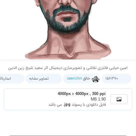
امین حیایی فانتزی نقاشی و تصویرسازی دیجیتال اثر سعید شیخ زین الدین
خالق
seenshin
1561370
تصاویر مشابه
استاربا
4000px
x
4000px , 300 ppi
1.90 MB
فایل دانلودی با پسوند
.jpg
می باشد