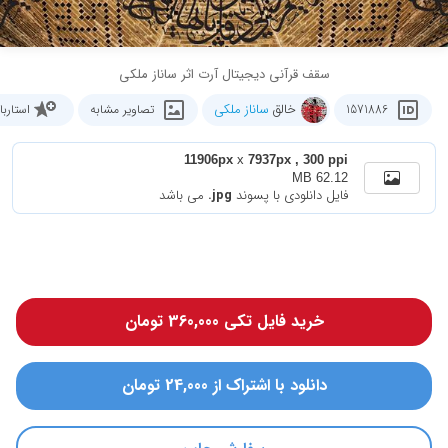
سقف قرآنی دیجیتال آرت اثر ساناز ملکی
خالق
ساناز ملکی
1571886
تصاویر مشابه
استارب
11906px
x
7937px , 300 ppi
62.12 MB
فایل دانلودی با پسوند
.jpg
می باشد
خرید فایل تکی 360,000 تومان
دانلود با اشتراک از 24,000 تومان