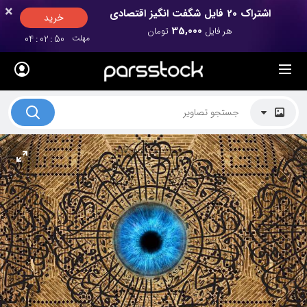
×
×
اشتراک 20 فایل شگفت انگیز اقتصادی
خرید
35,000
هر فایل
تومان
مهلت
50
:
02
:
04
لیست قیمت ها
کاربرد تصاویر
موضوعات تصاویر
دکوراسیون و فضاها
هنرمندان ایرانی
کسب درآمد از فروش تصاویر
021 28428845
تماس با ما
بلاگ پارس استاک