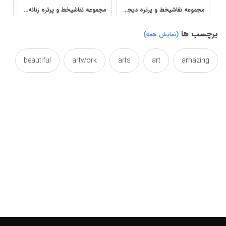
مجموعه نقاشیخط و پرتره دیجیتال | دانلود آثار هنری عرفانی و مدرن
مجموعه نقاشیخط و پرتره زنانه در هنر دیجیتال ایرانی
برچسب ها
(نمایش همه)
beautiful
artwork
arts
art
amazing
canvas
calligraphy
calligraphic
black
colorful
color
collection
caps
cap
efficacy
effect
east
digital
dark
flore
fledgeling
female
farsi
gallery
flowers
flower
florescence