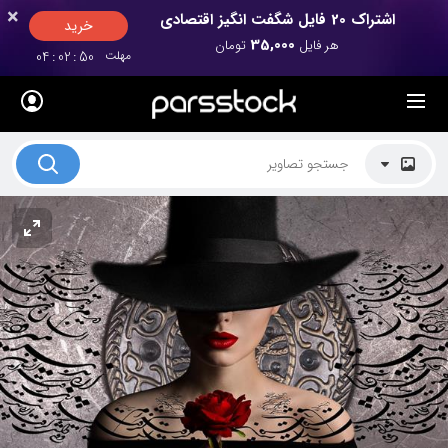
×
×
اشتراک 20 فایل شگفت انگیز اقتصادی
خرید
35,000
هر فایل
تومان
مهلت
50
:
02
:
04
لیست قیمت ها
کاربرد تصاویر
موضوعات تصاویر
دکوراسیون و فضاها
هنرمندان ایرانی
کسب درآمد از فروش تصاویر
021 28428845
تماس با ما
بلاگ پارس استاک