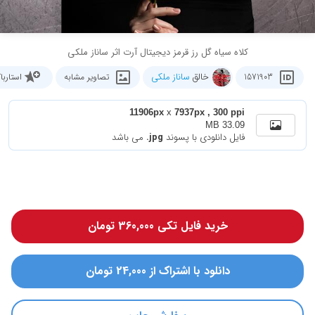
کلاه سیاه گل رز قرمز دیجیتال آرت اثر ساناز ملکی
خالق
ساناز ملکی
1571903
تصاویر مشابه
استارب
11906px
x
7937px , 300 ppi
33.09 MB
فایل دانلودی با پسوند
.jpg
می باشد
خرید فایل تکی 360,000 تومان
دانلود با اشتراک از 24,000 تومان