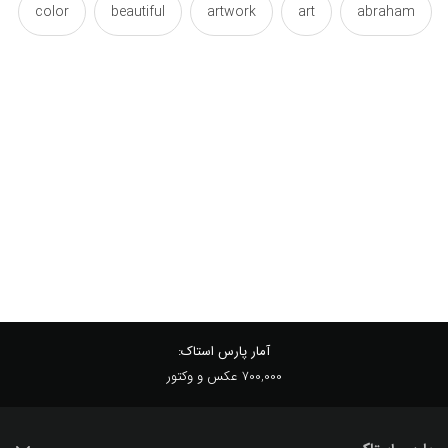
color
beautiful
artwork
art
abraham
drawing
digital
conductors
colorful
face
ehsan
efficacy
effect
drawings
painted
paint
martyr
illustration
portrait
paints
paintings
painting
poster
shabani
shahid
آرت
ابراهام
ابراهیم
اثر
اثر هنری
افکت
ایلوستریشن
آمار پارس استاک:
700,000 عکس و وکتور
پرتره
پوستر
تصویر
تصویرسازی
دیجیتال