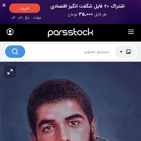
×
×
اشتراک 20 فایل شگفت انگیز اقتصادی
خرید
35,000
هر فایل
تومان
مهلت
50
:
02
:
04
لیست قیمت ها
کاربرد تصاویر
موضوعات تصاویر
دکوراسیون و فضاها
هنرمندان ایرانی
کسب درآمد از فروش تصاویر
021 28428845
تماس با ما
بلاگ پارس استاک