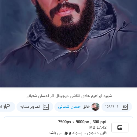
شهید ابراهیم هادی نقاشی دیجیتال اثر احسان شعبانی
خالق
احسان شعبانی
1589924
تصاویر مشابه
اس
7500px
x
9000px , 300 ppi
17.42 MB
فایل دانلودی با پسوند
.jpg
می باشد