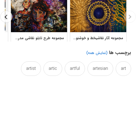
مجموعه آثار نقاشیخط و خوشنویسی مدرن لیلی منتظری
مجموعه طرح تابلو نقاشی مدرن و انتزاعی پرتره زن با بافت رنگ روغن
برچسب ها
(نمایش همه)
artist
artic
artful
artesian
art
ashgar
arty
artsy
artsit
artistic
beauty
beautifully
beautiful
beauteous
calligraphical
calligraphic
caligraphy