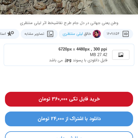
وطن یعنی جهانی در دل جام طرح نقاشیخط اثر لیلی منتظری
خالق
لیلی منتظری
1609854
تصاویر مشابه
استا
6720px
x
4480px , 300 ppi
27.42 MB
فایل دانلودی با پسوند
.jpg
می باشد
خرید فایل تکی 360,000 تومان
دانلود با اشتراک از 24,000 تومان