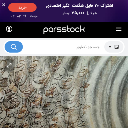
×
×
اشتراک 20 فایل شگفت انگیز اقتصادی
خرید
35,000
هر فایل
تومان
مهلت
18
:
02
:
04
لیست قیمت ها
کاربرد تصاویر
موضوعات تصاویر
دکوراسیون و فضاها
هنرمندان ایرانی
کسب درآمد از فروش تصاویر
021 28428845
تماس با ما
بلاگ پارس استاک