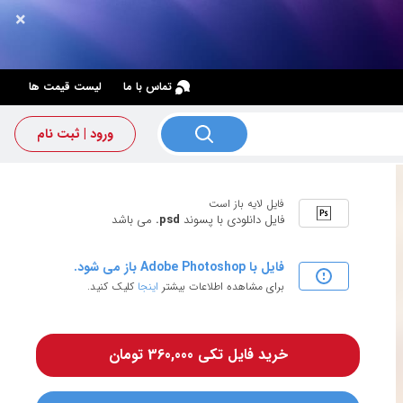
×
×
تماس با ما
لیست قیمت ها
ورود | ثبت نام
فایل لایه باز است
فایل دانلودی با پسوند
.psd
می باشد
فایل با Adobe Photoshop باز می شود.
برای مشاهده اطلاعات بیشتر
اینجا
کلیک کنید.
خرید فایل تکی 360,000 تومان