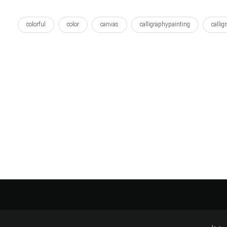
colorful
color
canvas
calligraphypainting
callig
naskh
naghashikhat
muslim
layers
lay
shekasteh
scheme
quran
queentop
p
writing
work
wallposter
verse
unwrap
u
بافت
برنامه
بوم
پارس
پارسی
پترن
اشی
خطاشی
خطاطی
خطنقاشی
خوشنویسی
طرح ها
عربی
فارسی
فونت
قرآن
لایه
ته
هنر
هنری
وال پوستر
کار
کار هنری