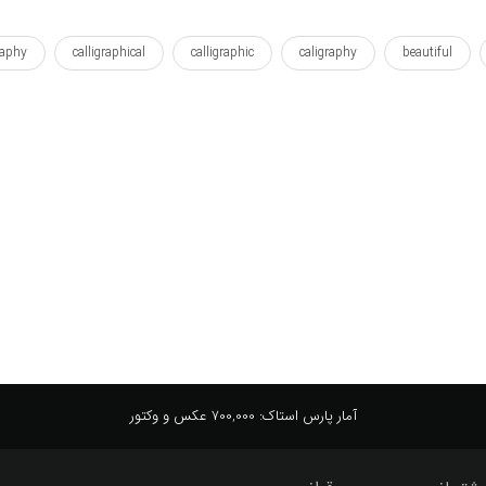
raphy
calligraphical
calligraphic
caligraphy
beautiful
ered
layer
islamic
islam
iranian
iran
illust
sd
projections
plot
plan
persian
persia
pat
npack
typography
typographic
typograph
tezhib
t
لگو
الله
ایران
ایرانی
ایلوستریشن
باز
باز کردن
تصویر
تصویرسازی
خدا
خط
خط نسخ
خط نق
رنگی
زیبا
سوره
شکسته
طراحی
طرح
طرح شده
نستعلیق
نسخ
نقاشی خط
نقاشیخط
نوشتن
نوش
آمار پارس استاک:
700,000 عکس و وکتور