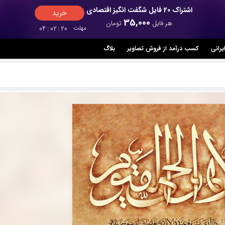
اشتراک 20 فایل شگفت انگیز اقتصادی
خرید
35,000
هر فایل
تومان
مهلت
19
:
02
:
04
یرانی
کسب درآمد از فروش تصاویر
بلاگ