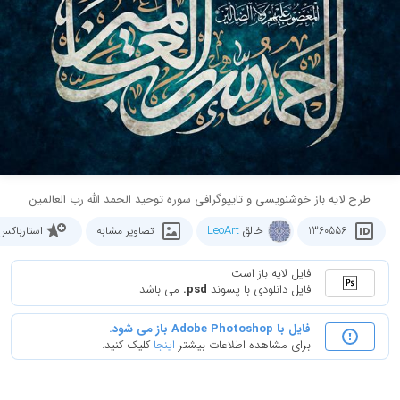
طرح لایه باز خوشنویسی و تایپوگرافی سوره توحید الحمد الله رب العالمین
خالق
LeoArt
1360556
تصاویر مشابه
استارباکس
فایل لایه باز است
فایل دانلودی با پسوند
.psd
می باشد
فایل با Adobe Photoshop باز می شود.
برای مشاهده اطلاعات بیشتر
اینجا
کلیک کنید.