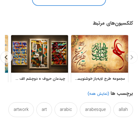
کلکسیون‌های مرتبط
مجموعه طرح لایه‌باز خوشنویسی و تایپوگرافی اسلامی
چیدمان حروف ه دوچشم الف واو تابلو نقاشیخط استاد فرخ نسب
برچسب ها
(نمایش همه)
artwork
art
arabic
arabesque
allah
calligraphic
caligraphy
beautiful