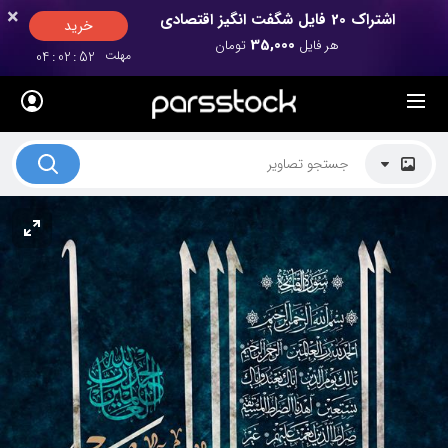
×
×
اشتراک 20 فایل شگفت انگیز اقتصادی
خرید
35,000
هر فایل
تومان
مهلت
52
:
02
:
04
لیست قیمت ها
کاربرد تصاویر
موضوعات تصاویر
دکوراسیون و فضاها
هنرمندان ایرانی
کسب درآمد از فروش تصاویر
021 28428845
تماس با ما
بلاگ پارس استاک