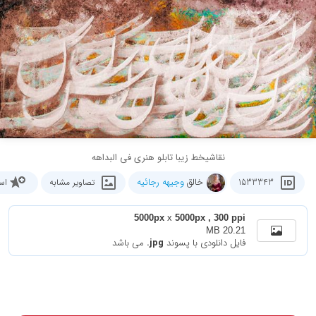
نقاشیخط زیبا تابلو هنری فی البداهه
خالق
وجیهه رجائیه
1533343
تصاویر مشابه
اس
5000px
x
5000px , 300 ppi
20.21 MB
فایل دانلودی با پسوند
.jpg
می باشد