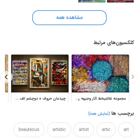
مشاهده همه
کلکسیون‌های مرتبط
مجموعه نقاشیخط آثار وجیهه رجائیه با ترکیب‌های انتزاعی
چیدمان حروف ه دوچشم الف واو تابلو نقاشیخط استاد فرخ نسب
برچسب ها
(نمایش همه)
beauteous
artistic
artist
artic
art