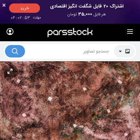
×
×
اشتراک 20 فایل شگفت انگیز اقتصادی
خرید
35,000
هر فایل
تومان
مهلت
52
:
02
:
04
لیست قیمت ها
کاربرد تصاویر
موضوعات تصاویر
دکوراسیون و فضاها
هنرمندان ایرانی
کسب درآمد از فروش تصاویر
021 28428845
تماس با ما
بلاگ پارس استاک