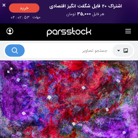
×
×
اشتراک 20 فایل شگفت انگیز اقتصادی
خرید
35,000
هر فایل
تومان
مهلت
52
:
02
:
04
لیست قیمت ها
کاربرد تصاویر
موضوعات تصاویر
دکوراسیون و فضاها
هنرمندان ایرانی
کسب درآمد از فروش تصاویر
021 28428845
تماس با ما
بلاگ پارس استاک