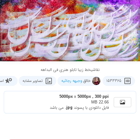
نقاشیخط زیبا تابلو هنری فی البداهه
خالق
وجیهه رجائیه
1533365
تصاویر مشابه
است
5000px
x
5000px , 300 ppi
22.66 MB
فایل دانلودی با پسوند
.jpg
می باشد