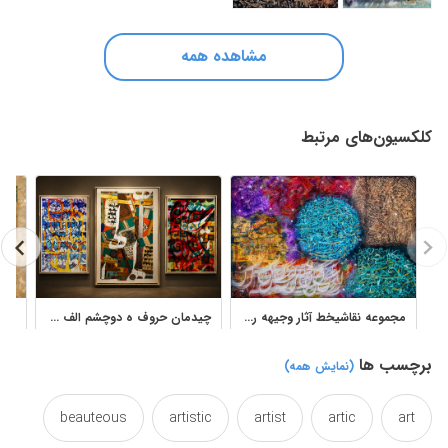
مشاهده همه
کلکسیون‌های مرتبط
مجموعه نقاشیخط آثار وجیهه رجائیه با ترکیب‌های انتزاعی
چیدمان حروف ه دوچشم الف واو تابلو نقاشیخط استاد فرخ نسب
برچسب ها
(نمایش همه)
beauteous
artistic
artist
artic
art