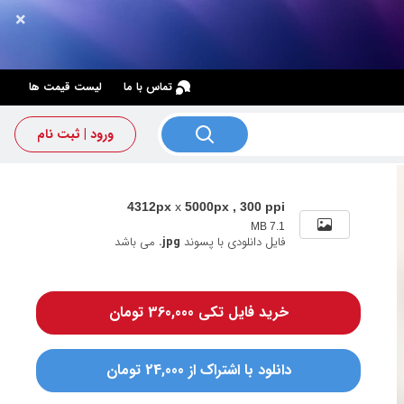
×
×
تماس با ما
لیست قیمت ها
ورود | ثبت نام
4312px
x
5000px , 300 ppi
7.1 MB
فایل دانلودی با پسوند
.jpg
می باشد
خرید فایل تکی 360,000 تومان
دانلود با اشتراک از 24,000 تومان