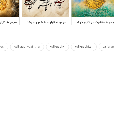
مجموعه نقاشیخط و تابلو خوشنویسی نستعلیق اثر زهرا عابدینی کهنموئی
مجموعه تابلو خط شعر و خوشنویسی شکسته نستعلیق احسان رسول منش
vas
calligraphypainting
calligraphy
calligraphical
calligra
naskh
naghashikhat
mustafa
mostafa
luxury
is
ekasteh
ra
queentop
persian
pars
paradise
است
ایران
ایرانی
بهشت
بوم
پارس
پارس
نقاشی
خوشنویسی
خوشنویسی نسخ
دکور
دکوراتیو
را
مجلل
مصطفی
نستعلیق
نسخ
نقاشی
نقاشی 
اپ