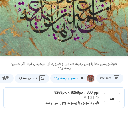
خوشنویسی دعا با پس زمینه طلایی و فیروزه ای دیجیتال آرت اثر حسین
پسندیده
خالق
حسین پسندیده
1561185
تصاویر مشابه
ا
8268px
x
8268px , 300 ppi
31.42 MB
فایل دانلودی با پسوند
.jpg
می باشد