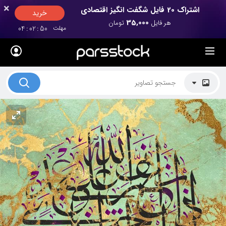
×
×
اشتراک 20 فایل شگفت انگیز اقتصادی
خرید
35,000
هر فایل
تومان
مهلت
50
:
02
:
04
لیست قیمت ها
کاربرد تصاویر
موضوعات تصاویر
دکوراسیون و فضاها
هنرمندان ایرانی
کسب درآمد از فروش تصاویر
021 28428845
تماس با ما
بلاگ پارس استاک