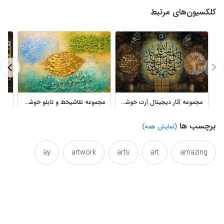
کلکسیون‌های مرتبط
مجموعه آثار دیجیتال آرت خوشنویسی اسلامی و قرآنی برای دکور
مجموعه نقاشیخط و تابلو خوشنویسی نستعلیق اثر زهرا عابدینی کهنموئی
برچسب ها
(نمایش همه)
ay
artwork
arts
art
amazing
backround
backgrounds
background
caligraphy
blonde
beige
beautiful