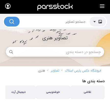
×
لیست قیمت ها
کاربرد تصاویر
تصاویر هنری
موضوعات تصاویر
دکوراسیون و فضاها
هنرمندان ایرانی
کسب درآمد از فروش تصاویر
فروشگاه عکس پارس استاک
تصاویر
هنری
021 28428845
دسته بندی ها
تماس با ما
نقاشی
خوشنویسی
دیجیتال آرت
بلاگ پارس استاک