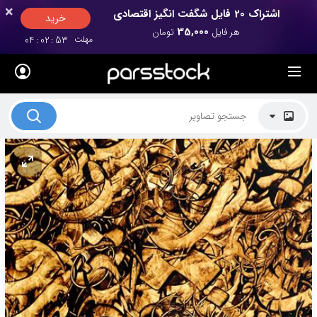
×
×
اشتراک 20 فایل شگفت انگیز اقتصادی
خرید
35,000
هر فایل
تومان
مهلت
52
:
02
:
04
لیست قیمت ها
کاربرد تصاویر
موضوعات تصاویر
دکوراسیون و فضاها
هنرمندان ایرانی
کسب درآمد از فروش تصاویر
021 28428845
تماس با ما
بلاگ پارس استاک