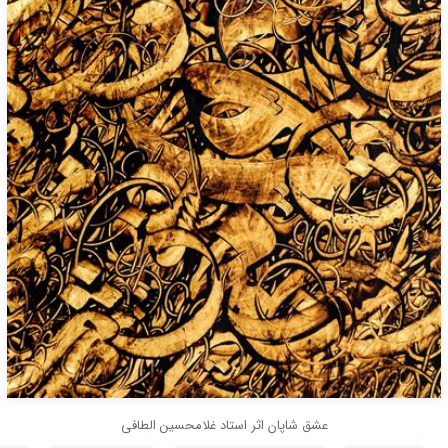
عشق شاپان اثر استاد غلامحسین الطافی