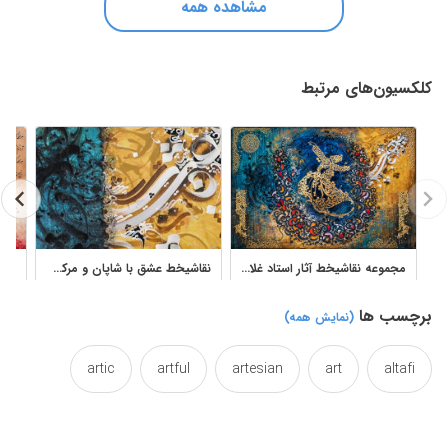
مشاهده همه
کلکسیون‌های مرتبط
مجموعه نقاشیخط آثار استاد غلامحسین الطافی
نقاشیخط عشق با شاپان و مرکب اثر استاد الطافی مجموعه 2
برچسب ها
(نمایش همه)
artic
artful
artesian
art
altafi
arty
artsy
artsit
artistic
artist