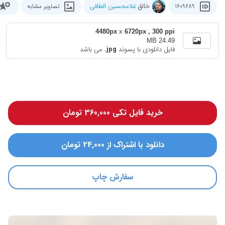
خالق
غلامحسین الطافی
1609689
تصاویر مشابه
4480px
x
6720px , 300 ppi
24.49 MB
فایل دانلودی با پسوند
.jpg
می باشد
خرید فایل تکی 360,000 تومان
دانلود با اشتراک از 24,000 تومان
سفارش چاپ