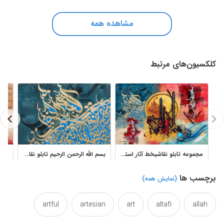
مشاهده همه
کلکسیون‌های مرتبط
مجموعه تابلو نقاشیخط آثار استاد غلامحسین الطافی با خوشنویسی اسلامی
بسم الله الرحمن الرحیم تابلو نقاشیخط آثار استاد الطافی مجموعه 1
برچسب ها
(نمایش همه)
artful
artesian
art
altafi
allah