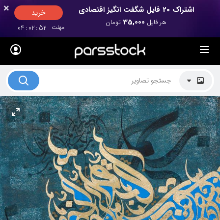
×
×
اشتراک 20 فایل شگفت انگیز اقتصادی
خرید
35,000
هر فایل
تومان
مهلت
52
:
02
:
04
لیست قیمت ها
کاربرد تصاویر
موضوعات تصاویر
دکوراسیون و فضاها
هنرمندان ایرانی
کسب درآمد از فروش تصاویر
021 28428845
تماس با ما
بلاگ پارس استاک