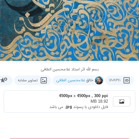
بسم الله اثر استاد غلامحسین الطافی
خالق
غلامحسین الطافی
1609691
تصاویر مشابه
4500px
x
4500px , 300 ppi
18.92 MB
فایل دانلودی با پسوند
.jpg
می باشد